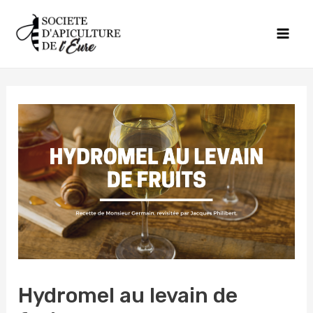
Aller
Navigation
Mai
au
de
Men
contenu
l’article
Hydromel au levain de